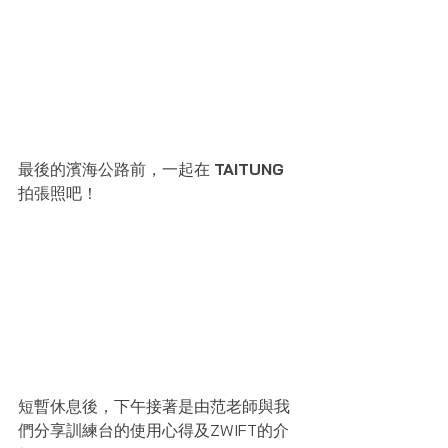
最後的濱海公路前，一起在 
TAITUNG 
拍張照吧！
短暫休息後，下午接著是由范老師與我
們分享訓練台的使用心得及ZWIFT的介