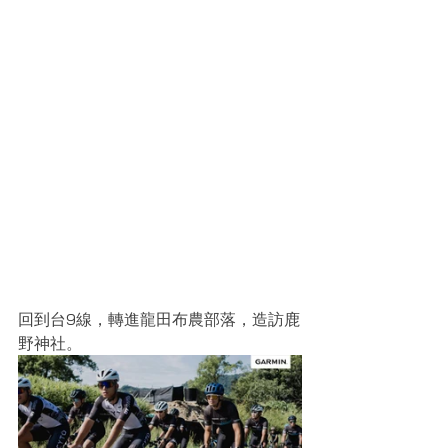
回到台9線，轉進龍田布農部落，造訪鹿
野神社。