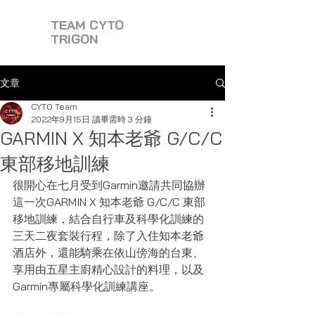
TEAM CYTO
TRIGON
文章
CYTO Team
2022年9月15日
讀畢需時 3 分鐘
GARMIN X 知本老爺 G/C/C
東部移地訓練
很開心在七月受到Garmin邀請共同協辦
這一次GARMIN X 知本老爺 G/C/C 東部
移地訓練，結合自行車及科學化訓練的
三天二夜套裝行程，除了入住知本老爺
酒店外，還能騎乘在依山傍海的台東、
享用由五星主廚精心設計的料理，以及
Garmin專屬科學化訓練講座。