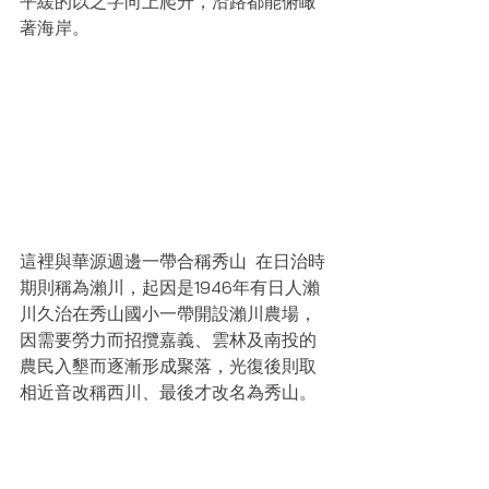
平緩的以之字向上爬升，沿路都能俯瞰
著海岸。
這裡與華源週邊一帶合稱秀山  在日治時
期則稱為瀨川，起因是1946年有日人瀨
川久治在秀山國小一帶開設瀨川農場，
因需要勞力而招攬嘉義、雲林及南投的
農民入墾而逐漸形成聚落，光復後則取
相近音改稱西川、最後才改名為秀山。