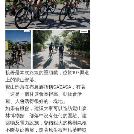
接著是本次路線的重頭戲，位於197縣道
上的鸞山部落。
鸞山部落在布農族語稱SAZASA，有著
「這是一個甘蔗會長得高、動物會活
躍、人會活得很好的一塊地」
如果有機會，建議大家可以造訪鸞山森
林博物館，部落中
沒有任何的圍籬、建
築物及電力設施，交錯粗大的榕樹氣根
不斷蔓延擴展，隨著原生枝幹枯萎時取