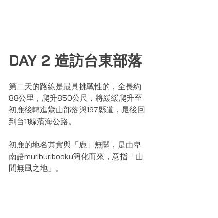
DAY 2 造訪台東部落
第二天的路線是最具挑戰性的，全長約
88公里，爬升850公尺，將緩緩爬升至
初鹿後轉進鸞山部落與197縣道，最後回
到台11線濱海公路。
初鹿的地名其實與「鹿」無關，是由卑
南語muriburibooku簡化而來，意指「山
間無風之地」。  